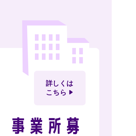
詳しくは
こちら
、
事業所募