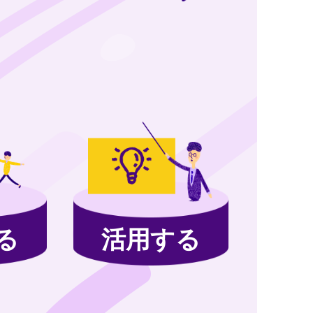
る
活用する