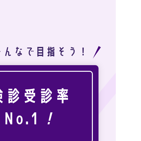
みんなで目指そう！
検診受診率
No.1
！