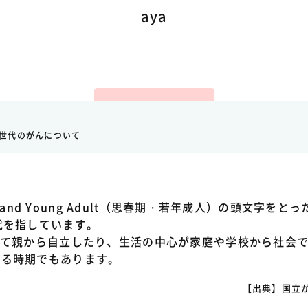
aya
A世代のがんについて
nt and Young Adult（思春期・若年成人）の頭文字を
代を指しています。
って親から自立したり、生活の中心が家庭や学校から社会
える時期でもあります。
【出典】国立