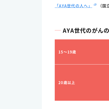
「AYA世代の人へ」
（国
AYA世代のがん
15～19歳
20歳以上