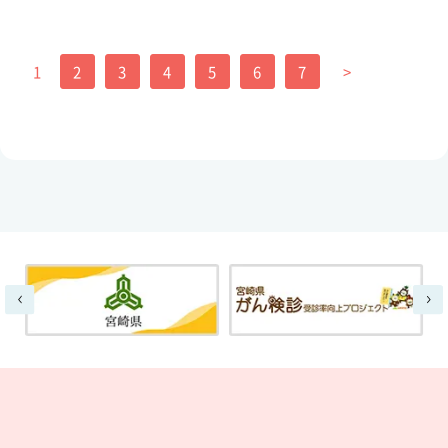
投
稿
1
2
3
4
5
6
7
>
ナ
ビ
ゲ
ー
シ
ョ
ン