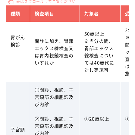
種類
検査項目
対象者
受診
2年
50歳以上
胃がん
※当
問診に加え、胃部
※当分の間、
検診
間、
エックス線検査又
胃部エックス
ック
は胃内視鏡検査の
線検査につい
査に
いずれか
ては40歳代に
は年
対し実施可
施可
①問診、視診、子
宮頸部の細胞診及
び内診
②問診、視診、子
①20歳以上
①2
宮頸部の細胞診及
子宮頸
び内診