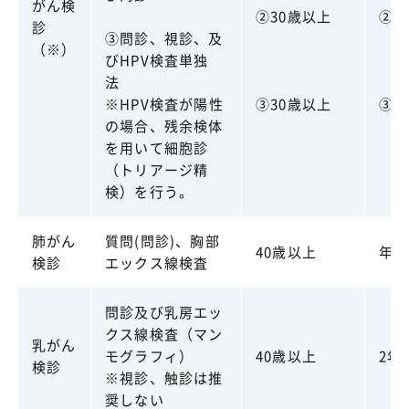
がん検
②30歳以上
②2
診
③問診、視診、及
（※）
びHPV検査単独
法
※HPV検査が陽性
③30歳以上
③5
の場合、残余検体
を用いて細胞診
（トリアージ精
検）を行う。
肺がん
質問(問診)、胸部
40歳以上
年1
検診
エックス線検査
問診及び乳房エッ
クス線検査（マン
乳がん
モグラフィ）
40歳以上
2年
検診
※視診、触診は推
奨しない