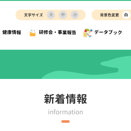
文字サイズ
背景色変更
大
中
小
白
研修会・事業報告
データブック
健康情報
事業に係る研修会
身体活動・運動
健診・保健指導従事者研修会
休養・睡眠
飯レシピ
美味しい！簡単！野菜料理レシピ
子
室内でできる脂肪燃焼運動
研修会申込
データ一覧
市町村における健
り推進員等研修会
歯・口腔の健康
食生活改善推進員研修会
がん
宮
簡単！ヘルシーおつまみ料理
ヘルシーおや
痛、肩こり、膝痛、疲れなどに関連すること）
り」に着目した効果検証事業
COPD（慢性閉塞性肺疾患）
生活機能の維
新着情報
女性
健康チェック
information