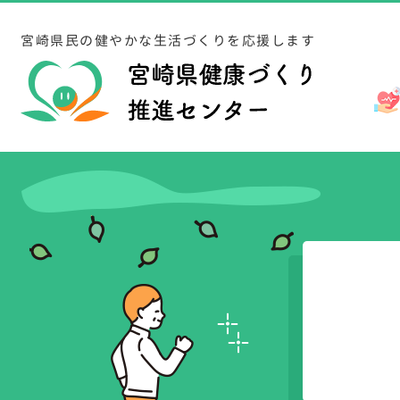
宮崎県民の健やかな生活づくりを応援します
栄養・食生活
健康増進計画評価支援
忙しい朝も簡単！朝ご
簡単筋力トレーニング
お問い合わせ
宮崎県の現状
喫煙
宮崎県市町村健康づく
バランスGood！料理
問合せ・申込
レシピ集
からだの不調対策（腰
研修会・事業報告
データブック
健康情報
ちょこっと体操
糖尿病
「働く女性の健康づく
高齢者