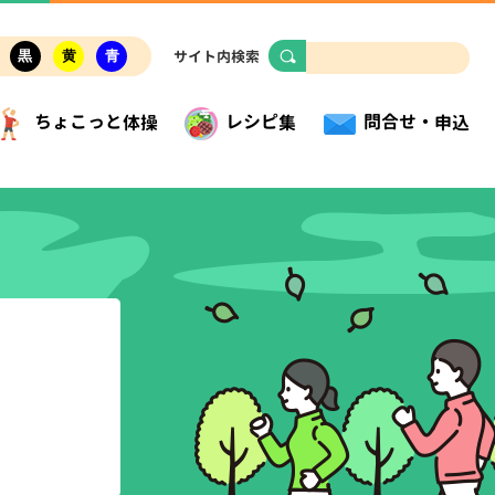
サイト内検索
黒
黄
青
ちょこっと体操
問合せ・申込
レシピ集
母子保健指導者研修会
飲酒
どもの苦手克服！野菜料理
康増進計画
崎県地域健康推進研究会
循環器病
つレシピ
持・向上
こども