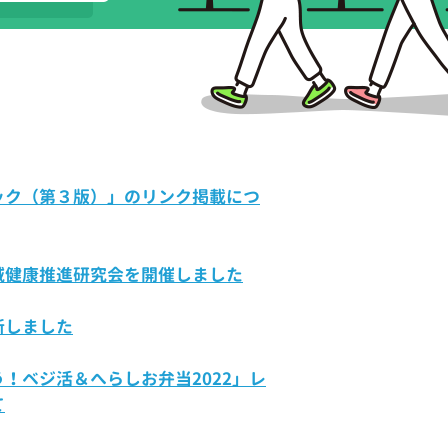
ック（第３版）」のリンク掲載につ
地域健康推進研究会を開催しました
新しました
！ベジ活＆へらしお弁当2022」レ
て