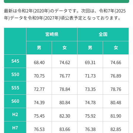
最新は令和2年(2020年)のデータです。次回は、令和7年(2025
年)データを令和9年(2027年)頃公表予定となっております。
宮崎県
全国
男
女
男
女
S45
68.40
74.62
69.31
74.66
S50
70.75
76.77
71.73
76.89
S55
72.77
78.84
73.35
78.76
S60
74.39
80.84
74.78
80.48
H2
75.45
82.30
75.92
81.90
H7
76.53
83.66
76.38
82.85