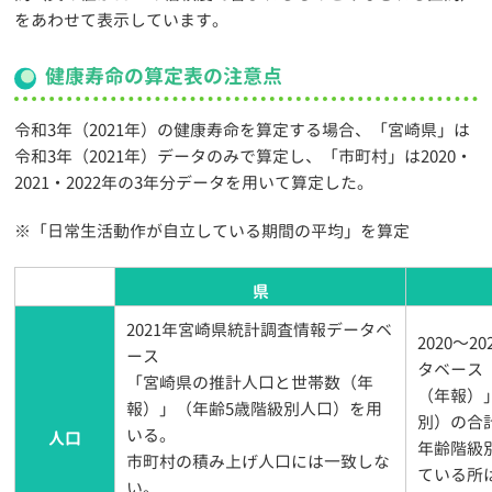
をあわせて表示しています。
健康寿命の算定表の注意点
令和3年（2021年）の健康寿命を算定する場合、「宮崎県」は
令和3年（2021年）データのみで算定し、「市町村」は2020・
2021・2022年の3年分データを用いて算定した。
※「日常生活動作が自立している期間の平均」を算定
県
2021年宮崎県統計調査情報データベ
2020～
ース
タベース
「宮崎県の推計人口と世帯数（年
（年報）
報）」（年齢5歳階級別人口）を用
別）の合
いる。
人口
年齢階級
市町村の積み上げ人口には一致しな
ている所
い。