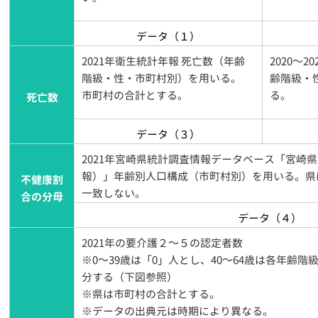
データ（１）
2021年衛生統計年報 死亡数（年齢
2020～
階級・性・市町村別）を用いる。
齢階級・
市町村の合計とする。
る。
死亡数
データ（３）
2021年宮崎県統計調査情報データベース「宮崎
報）」年齢別人口構成（市町村別）を用いる。県
不健康割
一致しない。
合の分母
データ（４）
2021年の要介護２～５の認定者数
※0～39歳は「0」人とし、40～64歳は各年齢
分する（下図参照）
※県は市町村の合計とする。
※データの出典元は時期により異なる。