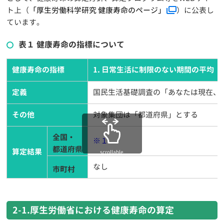
ト上（
「厚生労働科学研究 健康寿命のページ」
）に公表し
ています。
表１ 健康寿命の指標について
健康寿命の指標
1. 日常生活に制限のない期間の平均
定義
国民生活基礎調査の「あなたは現在、
その他
対象集団は「都道府県」とする
全国・
※１
都道府県
算定結果
scrollable
なし
市町村
2-1.厚生労働省における健康寿命の算定